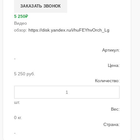
5 250₽
Видео
обзор:
https://disk.yandex.ru/i/huFEYhvOrch_Lg
Артикул:
-
Цена:
5 250 руб.
Количество:
шт.
Вес:
0 кг.
Страна:
-