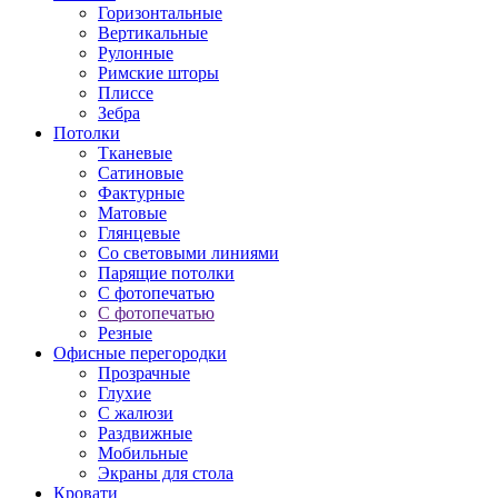
Горизонтальные
Вертикальные
Рулонные
Римские шторы
Плиссе
Зебра
Потолки
Тканевые
Сатиновые
Фактурные
Матовые
Глянцевые
Со световыми линиями
Парящие потолки
С фотопечатью
С фотопечатью
Резные
Офисные перегородки
Прозрачные
Глухие
С жалюзи
Раздвижные
Мобильные
Экраны для стола
Кровати