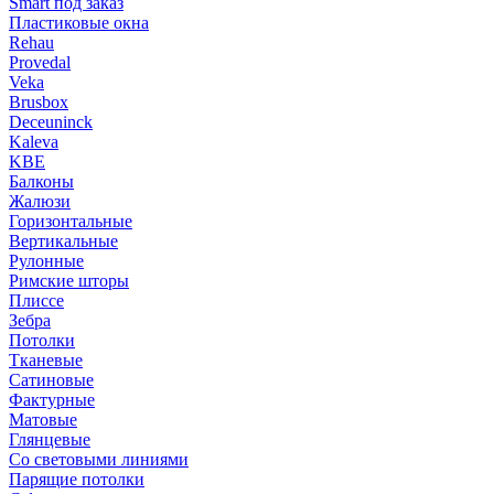
Smart под заказ
Пластиковые окна
Rehau
Provedal
Veka
Brusbox
Deceuninck
Kaleva
KBE
Балконы
Жалюзи
Горизонтальные
Вертикальные
Рулонные
Римские шторы
Плиссе
Зебра
Потолки
Тканевые
Сатиновые
Фактурные
Матовые
Глянцевые
Со световыми линиями
Парящие потолки