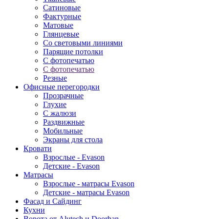
Сатиновые
Фактурные
Матовые
Глянцевые
Со световыми линиями
Парящие потолки
С фотопечатью
С фотопечатью
Резные
Офисные перегородки
Прозрачные
Глухие
С жалюзи
Раздвижные
Мобильные
Экраны для стола
Кровати
Взрослые - Evason
Детские - Evason
Матрасы
Взрослые - матрасы Evason
Детские - матрасы Evason
Фасад и Сайдинг
Кухни
Ворота от Alutech и Doorhan