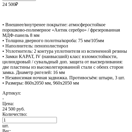
24 500₽
• Внешнее/внутренее покрытие: атмосферостойкое
порошково-полимерное «Антик серебро» / фрезерованная
МДФ-панель 8 мм
• Толщина дверного полотна/короба: 75 мм/105мм
• Наполнитель: пенополистирол
• Уплотнитель: 2 контура уплотнителя из вспененной резины
• Замки КАРАТ, IV (наивысший) класс взломостойкости,
цилиндровый / сувальдный доп. защита от высверливания:
две пластины из высоколегированной стали с обеих сторон
замка. Диаметр ригелей: 16 мм
• Независимая ночная задвижка. Противосъём: штыри, 3 шт.
• Размеры: 860х2050 мм, 960х2050 мм
Артикул:
-
Цена:
24 500 руб.
Количество:
шт.
Вес: