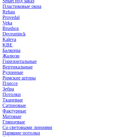
Smart под заказ
Пластиковые окна
Rehau
Provedal
Veka
Brusbox
Deceuninck
Kaleva
KBE
Балконы
Жалюзи
Горизонтальные
Вертикальные
Рулонные
Римские шторы
Плиссе
Зебра
Потолки
Тканевые
Сатиновые
Фактурные
Матовые
Глянцевые
Со световыми линиями
Парящие потолки